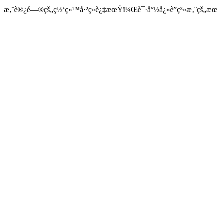
æ‚¨è®¿é—®çš„ç½‘ç«™å·²ç»è¿‡æœŸï¼Œè¯·å°½å¿«è”ç³»æ‚¨çš„æœåŠ